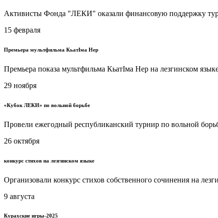
Активисты Фонда "ЛЕКИ" оказали финансовую поддержку турн
15 февраля
Премьера мультфильма КьатIма Нер
Премьера показа мультфильма КьатIма Нер на лезгинском языке
29 ноября
«Кубок ЛЕКИ» по вольной борьбе
Провели ежегодный республиканский турнир по вольной бор
26 октября
конкурс стихов на лезгинском языке
Организовали конкурс стихов собственного сочинения на лезги
9 августа
Курахские игры-2025